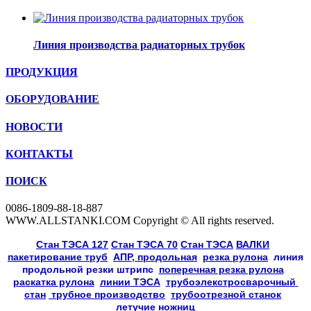
Линия производства радиаторных трубок
ПРОДУКЦИЯ
ОБОРУДОВАНИЕ
НОВОСТИ
КОНТАКТЫ
ПОИСК
0086-1809-88-18-887
WWW.ALLSTANKI.COM Copyright © All rights reserved.
Cтан ТЭСА 127
,
Cтан ТЭСА 70
,
Cтан ТЭСА
,
ВАЛКИ
, 
пакетирование труб
, 
АПР, продольная
, 
резка рулона
, 
линия
продольной резки
штрипс
, 
поперечная резка рулона
, 
раскатка рулона
, 
линии ТЭСА
, 
трубоэлекстросварочный 
стан
,
 трубное производство
, 
трубоотрезной станок
, 
летучие ножниц