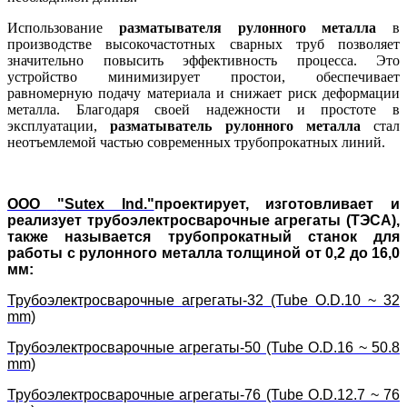
Использование
разматывателя рулонного металла
в
производстве высокочастотных сварных труб позволяет
значительно повысить эффективность процесса. Это
устройство минимизирует простои, обеспечивает
равномерную подачу материала и снижает риск деформации
металла. Благодаря своей надежности и простоте в
эксплуатации,
разматыватель рулонного металла
стал
неотъемлемой частью современных трубопрокатных линий.
ООО
"Sutex Ind."
проектирует, изготовливает и
реализует трубоэлектросварочные агрегаты (ТЭСА),
также называется трубопрокатный станок для
работы с рулонного металла толщиной от 0,2 до 16,0
мм:
Трубоэлектросварочные агрегаты-32 (Tube O.D.10 ~ 32
mm)
Трубоэлектросварочные агрегаты-50 (Tube O.D.16 ~ 50.8
mm)
Трубоэлектросварочные агрегаты-76 (Tube O.D.12.7 ~ 76