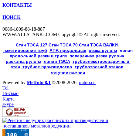
КОНТАКТЫ
ПОИСК
0086-1809-88-18-887
WWW.ALLSTANKI.COM Copyright © All rights reserved.
Cтан ТЭСА 127
,
Cтан ТЭСА 70
,
Cтан ТЭСА
,
ВАЛКИ
, 
пакетирование труб
, 
АПР, продольная
, 
резка рулона
, 
линия
продольной резки
штрипс
, 
поперечная резка рулона
, 
раскатка рулона
, 
линии ТЭСА
, 
трубоэлекстросварочный 
стан
,
 трубное производство
, 
трубоотрезной станок
, 
летучие ножниц
Powered by
MetInfo 8.1
©2008-2026
mituo.cn
Tel
Письмо
Карта
skype