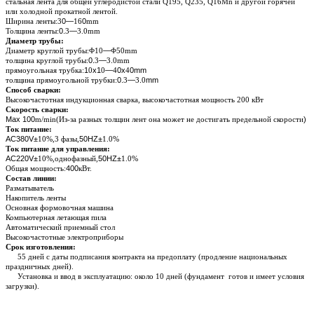
стальная лента для общей углеродистой стали Q195, Q235, Q16Mn и другой горячей
или холодной прокатной лентой
.
Ширина ленты:3
0
—
16
0
mm
Толщина ленты:
0.
3
—
3
.
0mm
Диаметр трубы:
Диаметр круглой трубы:Φ10
—
Φ50mm
толщина круглой трубы:
0.
3
—
3
.
0mm
прямоугольная трубка:
1
0
x1
0
—
4
0x
4
0mm
толщина прямоугольной трубки:
0.
3
—
3
.
0
mm
Способ сварки:
Высокочастотная индукционная сварка, высокочастотная мощность 200 кВт
Скорость сварки:
Max 100
m/min(Из-за разных толщин лент она может не достигать предельной скорости
)
Ток питание:
AC380V
±
10%
,3 фазы,
50HZ
±
1.0%
Ток питание для управления:
AC220V
±
10%
,однофазный,
50HZ
±
1.0%
Общая мощность:
400
кВт.
Состав линии:
Разматыватель
Накопитель ленты
Основная формовочная машина
Компьютерная летающая пила
Автоматический приемный стол
Высокочастотные электроприборы
Срок изготовления:
5
5
дней с даты подписания контракта на предоплату (продление национальных
праздничных дней).
Установка и ввод в эксплуатацию: около 10 дней (фундамент готов и имеет условия
загрузки).