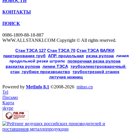
НОВОСТИ
КОНТАКТЫ
ПОИСК
0086-1809-88-18-887
WWW.ALLSTANKI.COM Copyright © All rights reserved.
Cтан ТЭСА 127
,
Cтан ТЭСА 70
,
Cтан ТЭСА
,
ВАЛКИ
, 
пакетирование труб
, 
АПР, продольная
, 
резка рулона
, 
линия
продольной резки
штрипс
, 
поперечная резка рулона
, 
раскатка рулона
, 
линии ТЭСА
, 
трубоэлекстросварочный 
стан
,
 трубное производство
, 
трубоотрезной станок
, 
летучие ножниц
Powered by
MetInfo 8.1
©2008-2026
mituo.cn
Tel
Письмо
Карта
skype