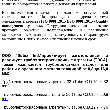
главным приоритетом в работе с деловыми партнерами.
Вся выпускаемая продукция проходит многоступенчатый
контроль качества. На производстве внедрена система
менеджмента качества
ISO 9001:2015 (ISO 9001:2015 «Quality
management systems»).
Сотрудники компании постоянно
проходят обучение, подтверждение и повышение
квалификации. Благодаря огромному опыту мы гарантируем
выполнение Ваших заказов качественно и точно в срок.
ООО
"Sutex Ind."
проектирует, изготовливает и
реализует трубоэлектросварочные агрегаты (ТЭСА),
также называется трубопрокатный станок для
работы с рулонного металла толщиной от 0,2 до 16,0
мм:
Трубоэлектросварочные агрегаты-32 (Tube O.D.10 ~ 32
mm)
Трубоэлектросварочные агрегаты-50 (Tube O.D.16 ~ 50.8
mm)
Трубоэлектросварочные агрегаты-76 (Tube O.D.12.7 ~ 76