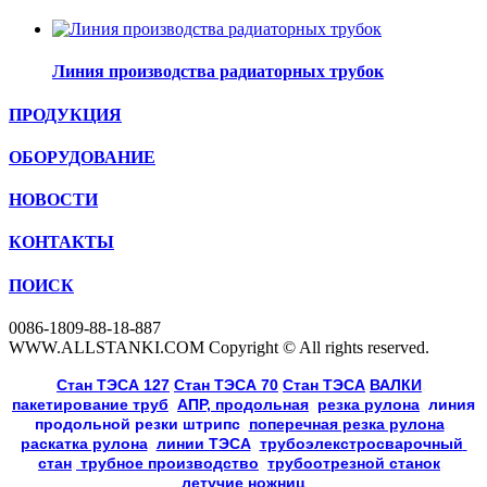
Линия производства радиаторных трубок
ПРОДУКЦИЯ
ОБОРУДОВАНИЕ
НОВОСТИ
КОНТАКТЫ
ПОИСК
0086-1809-88-18-887
WWW.ALLSTANKI.COM Copyright © All rights reserved.
Cтан ТЭСА 127
,
Cтан ТЭСА 70
,
Cтан ТЭСА
,
ВАЛКИ
, 
пакетирование труб
, 
АПР, продольная
, 
резка рулона
, 
линия
продольной резки
штрипс
, 
поперечная резка рулона
, 
раскатка рулона
, 
линии ТЭСА
, 
трубоэлекстросварочный 
стан
,
 трубное производство
, 
трубоотрезной станок
, 
летучие ножниц