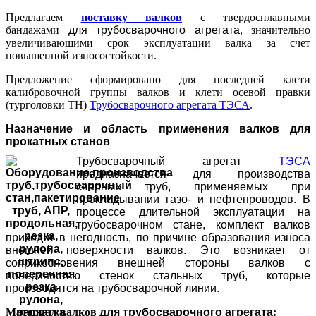
Предлагаем
поставку валков
с твердосплавными
бандажами
для трубосварочного агрегата
, значительно
увеличивающими срок эксплуатации валка за счет
повышенной износостойкости.
Предложение сформировано для последней клети
калибровочной группы валков и клети осевой правки
(турголовки TH)
Трубосварочного агрегата ТЭСА
.
Назначение и область применения валков для
прокатных станов
Трубосварочный агрегат
ТЭСА
предназначается для производства
сварных труб, применяемых при
прокладывании газо- и нефтепроводов. В
процессе длительной эксплуатации на
трубосварочном стане, комплект валков
приходит в негодность, по причине образования износа
внешней поверхности валков. Это возникает от
соприкосновения внешней стороны валков с
поверхностью стенок стальных труб, которые
производятся на трубосварочной линии.
Материал
валков
для трубосварочного агрегата
: