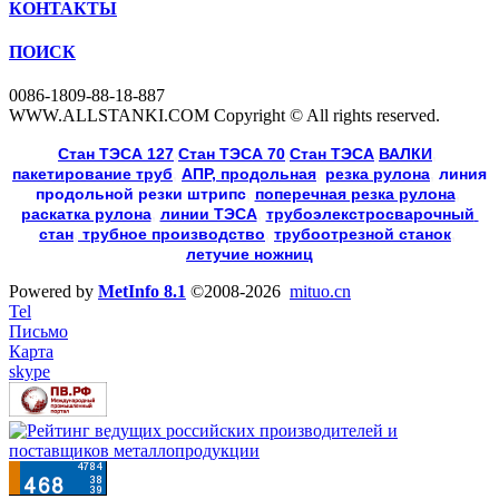
КОНТАКТЫ
ПОИСК
0086-1809-88-18-887
WWW.ALLSTANKI.COM Copyright © All rights reserved.
Cтан ТЭСА 127
,
Cтан ТЭСА 70
,
Cтан ТЭСА
,
ВАЛКИ
, 
пакетирование труб
, 
АПР, продольная
, 
резка рулона
, 
линия
продольной резки
штрипс
, 
поперечная резка рулона
, 
раскатка рулона
, 
линии ТЭСА
, 
трубоэлекстросварочный 
стан
,
 трубное производство
, 
трубоотрезной станок
, 
летучие ножниц
Powered by
MetInfo 8.1
©2008-2026
mituo.cn
Tel
Письмо
Карта
skype