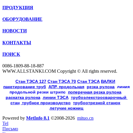
ПРОДУКЦИЯ
ОБОРУДОВАНИЕ
НОВОСТИ
КОНТАКТЫ
ПОИСК
0086-1809-88-18-887
WWW.ALLSTANKI.COM Copyright © All rights reserved.
Cтан ТЭСА 127
,
Cтан ТЭСА 70
,
Cтан ТЭСА
,
ВАЛКИ
, 
пакетирование труб
, 
АПР, продольная
, 
резка рулона
, 
линия
продольной резки
штрипс
, 
поперечная резка рулона
, 
раскатка рулона
, 
линии ТЭСА
, 
трубоэлекстросварочный 
стан
,
 трубное производство
, 
трубоотрезной станок
, 
летучие ножниц
Powered by
MetInfo 8.1
©2008-2026
mituo.cn
Tel
Письмо