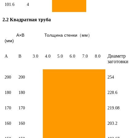
101.6
4
2.2 Квадратная труба
A×B
Толщина стенки
мм
（
）
(мм)
Диаметр
A
B
3.0
4.0
5.0
6.0
7.0
8.0
заготовки
200
200
254
180
180
228.6
170
170
219.08
160
160
203.2