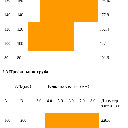
150
150
193.67
140
140
177.8
120
120
152.4
100
100
127
80
80
101.6
2.3 Профильная труба
A×B(мм)
Толщина стенки
мм
（
）
Диаметр
A
B
3.0
4.0
5.0
6.0
7.0
8.0
заготовки
160
200
228.6