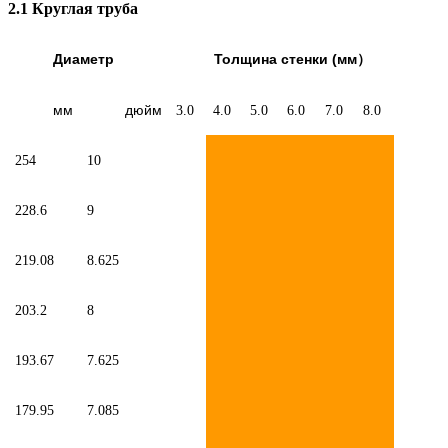
2.1 Круглая труба
Диаметр
Толщина стенки (мм
）
мм
дюйм
3.0
4.0
5.0
6.0
7.0
8.0
254
10
228.6
9
219.08
8.625
203.2
8
193.67
7.625
179.95
7.085