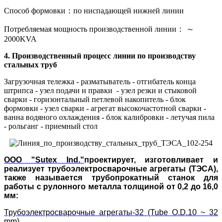
Способ формовки：по ниспадающей нижней линии
Потребляемая мощность производственной линии： ～
2000KVA
4. Производственный процесс
линии по производству
стальных труб
Загрузочная тележка - разматыватель - отгибатель конца
штрипса - узел подачи и правки - узел резки и стыковой
сварки - горизонтальный петлевой накопитель - блок
формовки - узел сварки - агрегат высокочастотной сварки -
ванна водяного охлаждения - блок калибровки - летучая пила
- рольганг - приемный стол
ООО
"Sutex Ind."
проектирует, изготовливает и
реализует трубоэлектросварочные агрегаты (ТЭСА),
также называется трубопрокатный станок для
работы с рулонного металла толщиной от 0,2 до 16,0
мм:
Трубоэлектросварочные агрегаты-32 (Tube O.D.10 ~ 32
mm)