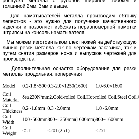
роспуска металла с рулонов шириной 1600мм и
толщиной 2мм, 3мм и выше.
Для наматывателей металла производим обточку
лепестков - это нужно для получения качественного
изделия и позволяет избежать неравномерной намотки
штрипсы на консоль наматывателя.
Мы можем изготовить комплект ножей на действующую
линию резки металла как по чертежам заказчика, так и
путем снятия размеров ножа и выпусков чертежей для
производства.
Дополнительная оснастка оборудования для резки
металла- продольная, поперечная
Model
0.2-1.8×500
0.3-2.0×1250(1600)
1.0-6.0×1600
Coil
δs≤230N/mm2,Cold-rolled Coil,Hot-rolled Coil,Steel Coil,
Material
Coil
0.2~1.8mm
0.3~2.0mm
1.0~6.0mm
Thickness
Coil
100~500mm
800~1250mm(1600mm)
800~1600mm
Width
Coil
≤5T
≤20T(25T)
≤25T
Weight