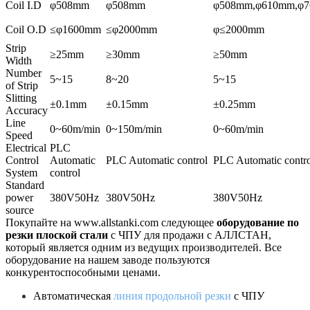
Coil I.D
φ508mm
φ508mm
φ508mm,φ610mm,φ
Coil O.D
≤φ1600mm
≤φ2000mm
φ≤2000mm
Strip
≥25mm
≥30mm
≥50mm
Width
Number
5~15
8~20
5~15
of Strip
Slitting
±0.1mm
±0.15mm
±0.25mm
Accuracy
Line
0~60m/min
0~150m/min
0~60m/min
Speed
Electrical
PLC
Control
Automatic
PLC Automatic control
PLC Automatic contro
System
control
Standard
power
380V50Hz
380V50Hz
380V50Hz
source
Покупайте на www.allstanki.com следующее
оборудование по
резки плоской стали
с ЧПУ для продажи с АЛЛСТАН,
который является одним из ведущих производителей. Все
оборудование на нашем заводе пользуются
конкурентоспособными ценами.
Автоматическая
линия продольной резки
с ЧПУ