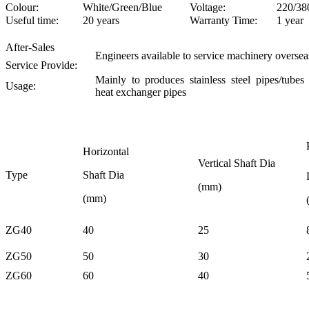
Colour:
White/Green/Blue
Voltage:
220/38
Useful time:
20 years
Warranty Time:
1 year
After-Sales
Engineers available to service machinery oversea
Service Provide:
Mainly to produces stainless steel pipes/tubes
Usage:
heat exchanger pipes
Horizontal
Vertical
Shaft
Di
a
Type
Shaft
Di
a
(mm)
(mm)
ZG40
40
25
ZG50
50
30
ZG60
60
40