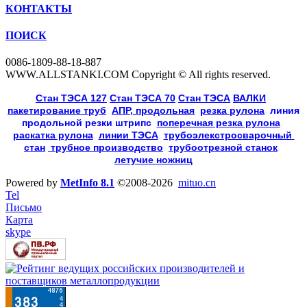
КОНТАКТЫ
ПОИСК
0086-1809-88-18-887
WWW.ALLSTANKI.COM Copyright © All rights reserved.
Cтан ТЭСА 127
,
Cтан ТЭСА 70
,
Cтан ТЭСА
,
ВАЛКИ
, 
пакетирование труб
, 
АПР, продольная
, 
резка рулона
, 
линия
продольной резки
штрипс
, 
поперечная резка рулона
, 
раскатка рулона
, 
линии ТЭСА
, 
трубоэлекстросварочный 
стан
,
 трубное производство
, 
трубоотрезной станок
, 
летучие ножниц
Powered by
MetInfo 8.1
©2008-2026
mituo.cn
Tel
Письмо
Карта
skype